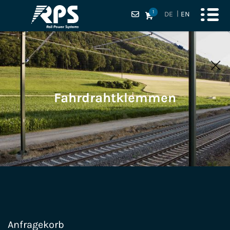
1
DE
EN
Fahrdrahtklemmen
Anfragekorb