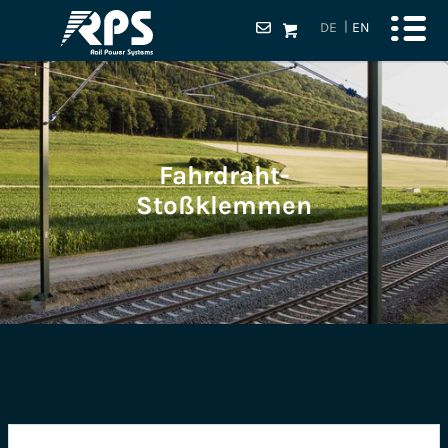
DE
EN
Fahrdraht-
Stoßklemmen