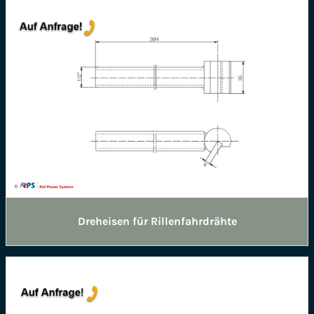
Dreheisen für Rillenfahrdrähte