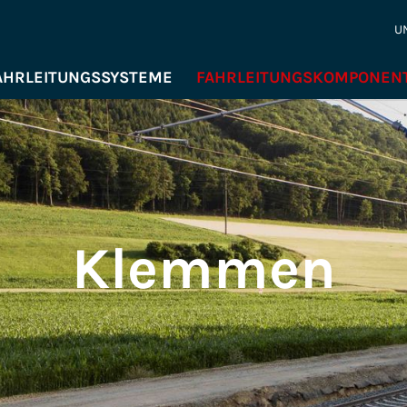
U
AHRLEITUNGSSYSTEME
FAHRLEITUNGSKOMPONEN
Klemmen