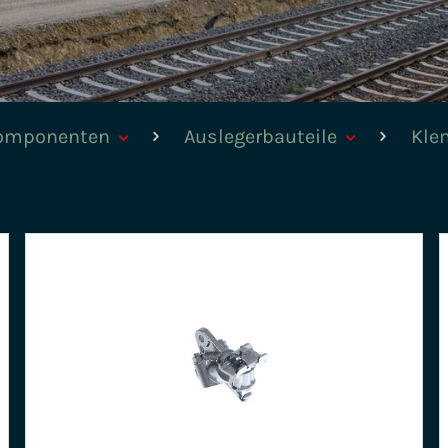
komponenten
Auslegerbauteile
Kl