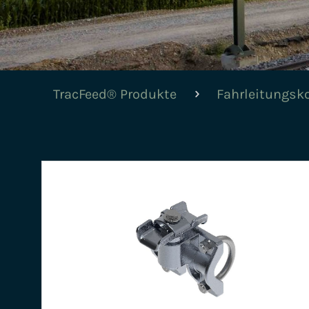
TracFeed® Produkte
Fahrleitungs