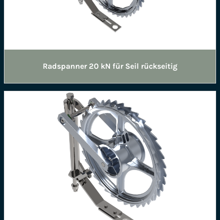
Radspanner 20 kN für Seil rückseitig