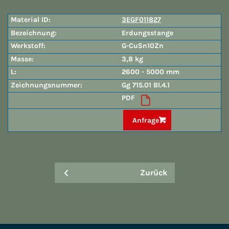
3EGF011827
Erdungsstange
G-CuSn10Zn
3,8 kg
2600 - 5000 mm
Gg 715.01 Bl.4.1
PDF
Anfrage
Zurück