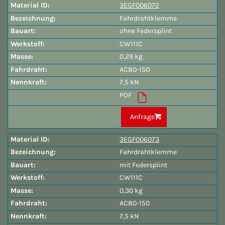
3EGF006072
Fahrdrahtklemme
ohne Federsplint
CW111C
0,29 kg
AC80-150
7,5 kN
PDF
Anfrage
3EGF006073
Fahrdrahtklemme
mit Federsplint
CW111C
0,30 kg
AC80-150
7,5 kN