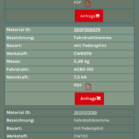
PDF
Anfrage
3EGF006074
Fahrdrahtklemme
mit Federsplint
CW607N
0,29 kg
AC80-150
7,5 kN
PDF
Anfrage
3EGF013199
Fahrdrahtklemme
mit Federsplint
CW111C