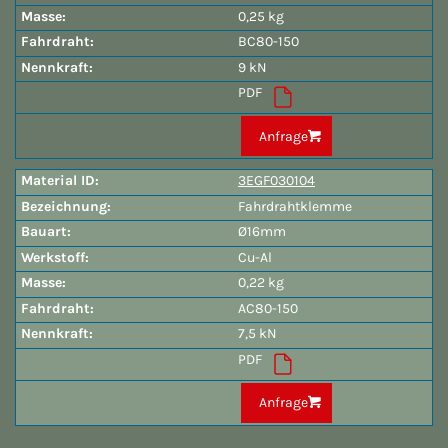
0,25 kg
BC80-150
9 kN
PDF
Anfrage
3EGF030104
Fahrdrahtklemme
Ø16mm
Cu-Al
0,22 kg
AC80-150
7,5 kN
PDF
Anfrage