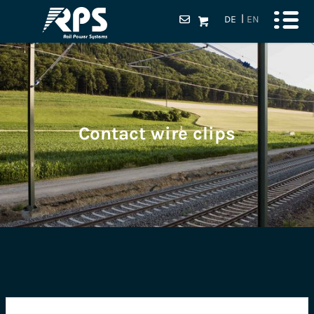
DE
EN
Contact wire clips